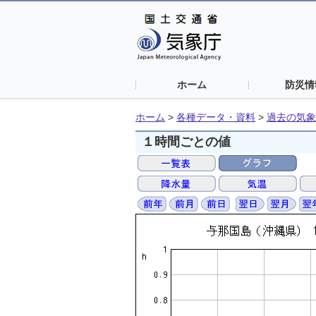
ホーム
防災情
ホーム
>
各種データ・資料
>
過去の気象
１時間ごとの値