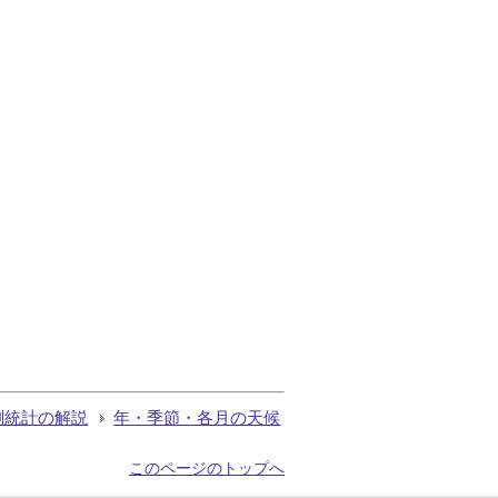
測統計の解説
年・季節・各月の天候
このページのトップへ