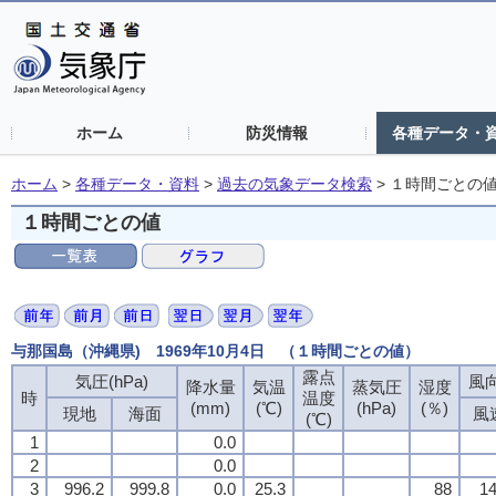
ホーム
防災情報
各種データ・
ホーム
>
各種データ・資料
>
過去の気象データ検索
>
１時間ごとの
１時間ごとの値
与那国島（沖縄県) 1969年10月4日 （１時間ごとの値）
露点
露点
露点
露点
気圧(hPa)
気圧(hPa)
気圧(hPa)
気圧(hPa)
風向
風向
風向
風向
降水量
降水量
降水量
降水量
気温
気温
気温
気温
蒸気圧
蒸気圧
蒸気圧
蒸気圧
湿度
湿度
湿度
湿度
時
時
時
時
温度
温度
温度
温度
(mm)
(mm)
(mm)
(mm)
(℃)
(℃)
(℃)
(℃)
(hPa)
(hPa)
(hPa)
(hPa)
(％)
(％)
(％)
(％)
現地
現地
現地
現地
海面
海面
海面
海面
風
風
風
風
(℃)
(℃)
(℃)
(℃)
1
1
1
1
0.0
0.0
0.0
0.0
2
2
2
2
0.0
0.0
0.0
0.0
3
3
3
3
996.2
996.2
996.2
996.2
999.8
999.8
999.8
999.8
0.0
0.0
0.0
0.0
25.3
25.3
25.3
25.3
88
88
88
88
14
14
14
14