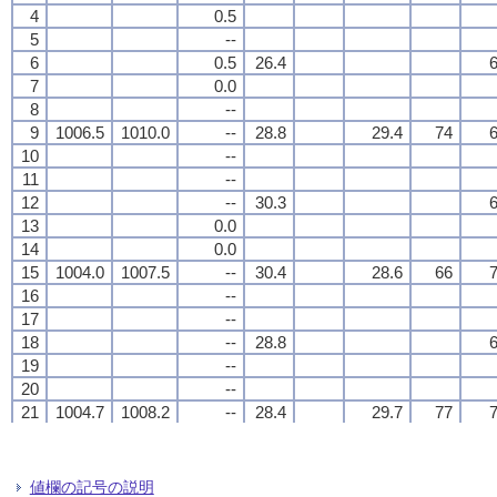
4
4
4
4
0.5
0.5
0.5
0.5
5
5
5
5
--
--
--
--
6
6
6
6
0.5
0.5
0.5
0.5
26.4
26.4
26.4
26.4
6
6
6
6
7
7
7
7
0.0
0.0
0.0
0.0
8
8
8
8
--
--
--
--
9
9
9
9
1006.5
1006.5
1006.5
1006.5
1010.0
1010.0
1010.0
1010.0
--
--
--
--
28.8
28.8
28.8
28.8
29.4
29.4
29.4
29.4
74
74
74
74
6
6
6
6
10
10
10
10
--
--
--
--
11
11
11
11
--
--
--
--
12
12
12
12
--
--
--
--
30.3
30.3
30.3
30.3
6
6
6
6
13
13
13
13
0.0
0.0
0.0
0.0
14
14
14
14
0.0
0.0
0.0
0.0
15
15
15
15
1004.0
1004.0
1004.0
1004.0
1007.5
1007.5
1007.5
1007.5
--
--
--
--
30.4
30.4
30.4
30.4
28.6
28.6
28.6
28.6
66
66
66
66
7
7
7
7
16
16
16
16
--
--
--
--
17
17
17
17
--
--
--
--
18
18
18
18
--
--
--
--
28.8
28.8
28.8
28.8
6
6
6
6
19
19
19
19
--
--
--
--
20
20
20
20
--
--
--
--
21
21
21
21
1004.7
1004.7
1004.7
1004.7
1008.2
1008.2
1008.2
1008.2
--
--
--
--
28.4
28.4
28.4
28.4
29.7
29.7
29.7
29.7
77
77
77
77
7
7
7
7
22
22
22
22
--
--
--
--
23
23
23
23
--
--
--
--
24
24
24
24
--
--
--
--
28.1
28.1
28.1
28.1
6
6
6
6
値欄の記号の説明