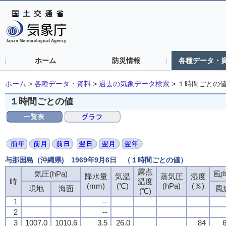
ホーム
防災情報
各種データ・
ホーム
>
各種データ・資料
>
過去の気象データ検索
>
１時間ごとの
１時間ごとの値
与那国島（沖縄県) 1969年9月6日 （１時間ごとの値）
露点
露点
露点
露点
気圧(hPa)
気圧(hPa)
気圧(hPa)
気圧(hPa)
風向
風向
風向
風向
降水量
降水量
降水量
降水量
気温
気温
気温
気温
蒸気圧
蒸気圧
蒸気圧
蒸気圧
湿度
湿度
湿度
湿度
時
時
時
時
温度
温度
温度
温度
(mm)
(mm)
(mm)
(mm)
(℃)
(℃)
(℃)
(℃)
(hPa)
(hPa)
(hPa)
(hPa)
(％)
(％)
(％)
(％)
現地
現地
現地
現地
海面
海面
海面
海面
風
風
風
風
(℃)
(℃)
(℃)
(℃)
1
1
1
1
--
--
--
--
2
2
2
2
--
--
--
--
3
3
3
3
1007.0
1007.0
1007.0
1007.0
1010.6
1010.6
1010.6
1010.6
3.5
3.5
3.5
3.5
26.0
26.0
26.0
26.0
84
84
84
84
6
6
6
6