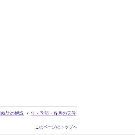
測統計の解説
年・季節・各月の天候
このページのトップへ