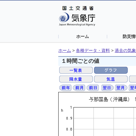
ホーム
防災情
ホーム
>
各種データ・資料
>
過去の気象
１時間ごとの値