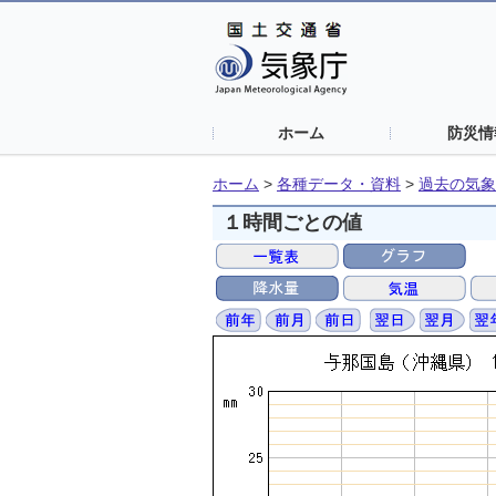
ホーム
防災情
ホーム
>
各種データ・資料
>
過去の気象
１時間ごとの値