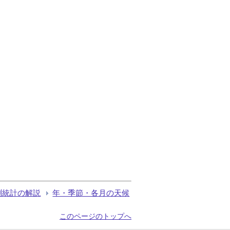
測統計の解説
年・季節・各月の天候
このページのトップへ