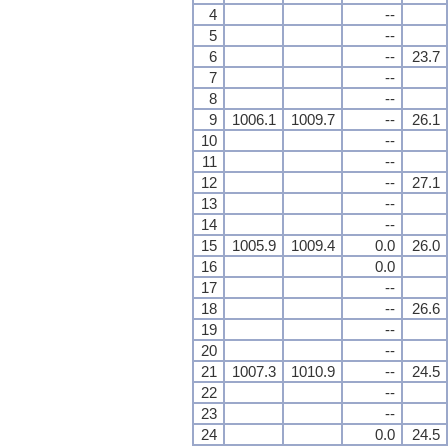
4
--
5
--
6
--
23.7
7
--
8
--
9
1006.1
1009.7
--
26.1
10
--
11
--
12
--
27.1
13
--
14
--
15
1005.9
1009.4
0.0
26.0
16
0.0
17
--
18
--
26.6
19
--
20
--
21
1007.3
1010.9
--
24.5
22
--
23
--
24
0.0
24.5