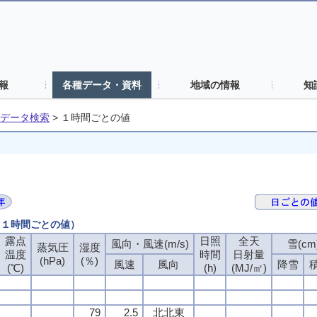
報
各種データ・資料
地域の情報
知
データ検索
>
１時間ごとの値
 （１時間ごとの値）
露点
日照
全天
風向・風速(m/s)
雪(cm
蒸気圧
湿度
温度
時間
日射量
(hPa)
(％)
風速
風向
降雪
(℃)
(h)
(MJ/㎡)
79
2.5
北北東