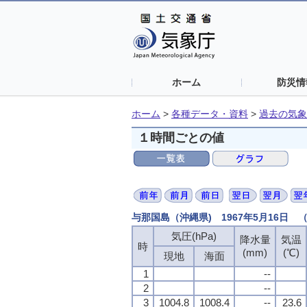
ホーム
防災情
ホーム
>
各種データ・資料
>
過去の気象
１時間ごとの値
与那国島（沖縄県) 1967年5月16日
気圧(hPa)
降水量
気温
時
(mm)
(℃)
現地
海面
1
--
2
--
3
1004.8
1008.4
--
23.6