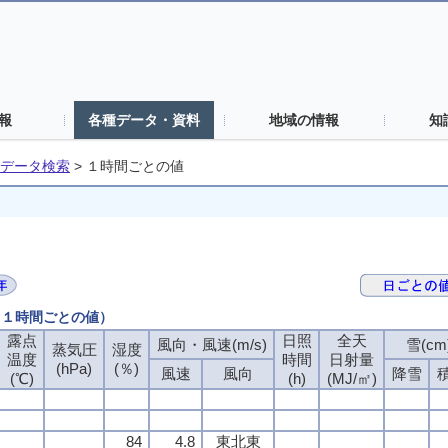
報
各種データ・資料
地域の情報
知
データ検索
>
１時間ごとの値
 （１時間ごとの値）
露点
日照
全天
風向・風速(m/s)
雪(cm
蒸気圧
湿度
温度
時間
日射量
(hPa)
(％)
風速
風向
降雪
(℃)
(h)
(MJ/㎡)
84
4.8
東北東