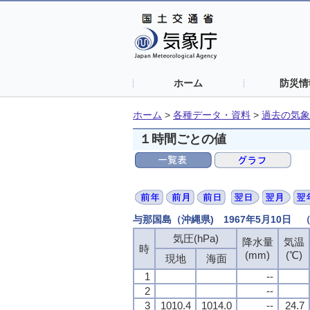
ホーム
防災情
ホーム
>
各種データ・資料
>
過去の気象
１時間ごとの値
与那国島（沖縄県) 1967年5月10日
気圧(hPa)
降水量
気温
時
(mm)
(℃)
現地
海面
1
--
2
--
3
1010.4
1014.0
--
24.7