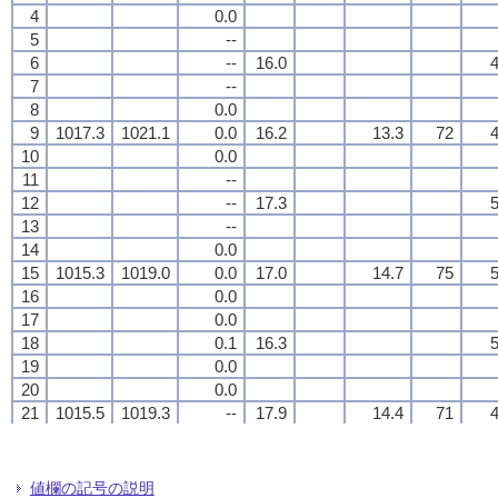
4
4
4
4
0.0
0.0
0.0
0.0
5
5
5
5
--
--
--
--
6
6
6
6
--
--
--
--
16.0
16.0
16.0
16.0
4
4
4
4
7
7
7
7
--
--
--
--
8
8
8
8
0.0
0.0
0.0
0.0
9
9
9
9
1017.3
1017.3
1017.3
1017.3
1021.1
1021.1
1021.1
1021.1
0.0
0.0
0.0
0.0
16.2
16.2
16.2
16.2
13.3
13.3
13.3
13.3
72
72
72
72
4
4
4
4
10
10
10
10
0.0
0.0
0.0
0.0
11
11
11
11
--
--
--
--
12
12
12
12
--
--
--
--
17.3
17.3
17.3
17.3
5
5
5
5
13
13
13
13
--
--
--
--
14
14
14
14
0.0
0.0
0.0
0.0
15
15
15
15
1015.3
1015.3
1015.3
1015.3
1019.0
1019.0
1019.0
1019.0
0.0
0.0
0.0
0.0
17.0
17.0
17.0
17.0
14.7
14.7
14.7
14.7
75
75
75
75
5
5
5
5
16
16
16
16
0.0
0.0
0.0
0.0
17
17
17
17
0.0
0.0
0.0
0.0
18
18
18
18
0.1
0.1
0.1
0.1
16.3
16.3
16.3
16.3
5
5
5
5
19
19
19
19
0.0
0.0
0.0
0.0
20
20
20
20
0.0
0.0
0.0
0.0
21
21
21
21
1015.5
1015.5
1015.5
1015.5
1019.3
1019.3
1019.3
1019.3
--
--
--
--
17.9
17.9
17.9
17.9
14.4
14.4
14.4
14.4
71
71
71
71
4
4
4
4
22
22
22
22
--
--
--
--
23
23
23
23
--
--
--
--
24
24
24
24
--
--
--
--
18.4
18.4
18.4
18.4
6
6
6
6
値欄の記号の説明