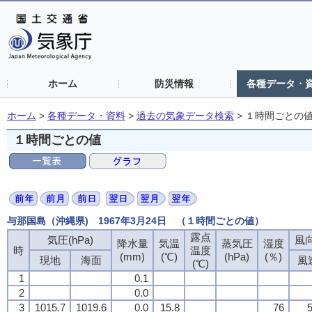
ホーム
防災情報
各種データ・
ホーム
>
各種データ・資料
>
過去の気象データ検索
>
１時間ごとの
１時間ごとの値
与那国島（沖縄県) 1967年3月24日 （１時間ごとの値）
露点
露点
露点
露点
気圧(hPa)
気圧(hPa)
気圧(hPa)
気圧(hPa)
風向
風向
風向
風向
降水量
降水量
降水量
降水量
気温
気温
気温
気温
蒸気圧
蒸気圧
蒸気圧
蒸気圧
湿度
湿度
湿度
湿度
時
時
時
時
温度
温度
温度
温度
(mm)
(mm)
(mm)
(mm)
(℃)
(℃)
(℃)
(℃)
(hPa)
(hPa)
(hPa)
(hPa)
(％)
(％)
(％)
(％)
現地
現地
現地
現地
海面
海面
海面
海面
風
風
風
風
(℃)
(℃)
(℃)
(℃)
1
1
1
1
0.1
0.1
0.1
0.1
2
2
2
2
0.0
0.0
0.0
0.0
3
3
3
3
1015.7
1015.7
1015.7
1015.7
1019.6
1019.6
1019.6
1019.6
0.0
0.0
0.0
0.0
15.8
15.8
15.8
15.8
76
76
76
76
5
5
5
5