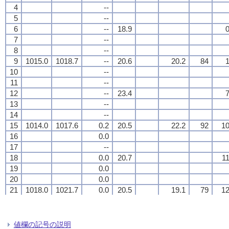
4
4
4
4
--
--
--
--
5
5
5
5
--
--
--
--
6
6
6
6
--
--
--
--
18.9
18.9
18.9
18.9
0
0
0
0
7
7
7
7
--
--
--
--
8
8
8
8
--
--
--
--
9
9
9
9
1015.0
1015.0
1015.0
1015.0
1018.7
1018.7
1018.7
1018.7
--
--
--
--
20.6
20.6
20.6
20.6
20.2
20.2
20.2
20.2
84
84
84
84
1
1
1
1
10
10
10
10
--
--
--
--
11
11
11
11
--
--
--
--
12
12
12
12
--
--
--
--
23.4
23.4
23.4
23.4
7
7
7
7
13
13
13
13
--
--
--
--
14
14
14
14
--
--
--
--
15
15
15
15
1014.0
1014.0
1014.0
1014.0
1017.6
1017.6
1017.6
1017.6
0.2
0.2
0.2
0.2
20.5
20.5
20.5
20.5
22.2
22.2
22.2
22.2
92
92
92
92
10
10
10
10
16
16
16
16
0.0
0.0
0.0
0.0
17
17
17
17
--
--
--
--
18
18
18
18
0.0
0.0
0.0
0.0
20.7
20.7
20.7
20.7
11
11
11
11
19
19
19
19
0.0
0.0
0.0
0.0
20
20
20
20
0.0
0.0
0.0
0.0
21
21
21
21
1018.0
1018.0
1018.0
1018.0
1021.7
1021.7
1021.7
1021.7
0.0
0.0
0.0
0.0
20.5
20.5
20.5
20.5
19.1
19.1
19.1
19.1
79
79
79
79
12
12
12
12
22
22
22
22
--
--
--
--
23
23
23
23
0.0
0.0
0.0
0.0
24
24
24
24
0.0
0.0
0.0
0.0
19.4
19.4
19.4
19.4
10
10
10
10
値欄の記号の説明