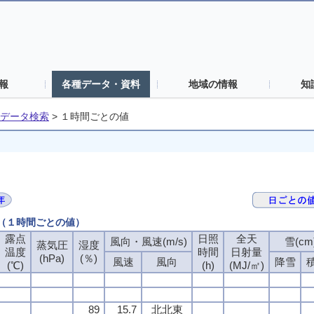
報
各種データ・資料
地域の情報
知
データ検索
>
１時間ごとの値
 （１時間ごとの値）
露点
露点
露点
露点
日照
日照
日照
日照
全天
全天
全天
全天
風向・風速(m/s)
風向・風速(m/s)
風向・風速(m/s)
風向・風速(m/s)
雪(cm
雪(cm
雪(cm
雪(cm
蒸気圧
蒸気圧
蒸気圧
蒸気圧
湿度
湿度
湿度
湿度
温度
温度
温度
温度
時間
時間
時間
時間
日射量
日射量
日射量
日射量
(hPa)
(hPa)
(hPa)
(hPa)
(％)
(％)
(％)
(％)
風速
風速
風速
風速
風向
風向
風向
風向
降雪
降雪
降雪
降雪
(℃)
(℃)
(℃)
(℃)
(h)
(h)
(h)
(h)
(MJ/㎡)
(MJ/㎡)
(MJ/㎡)
(MJ/㎡)
89
89
89
89
15.7
15.7
15.7
15.7
北北東
北北東
北北東
北北東