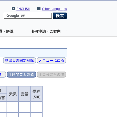
ENGLISH
Other Languages
識・解説
各種申請・ご案内
)
)
)
)
視程
視程
視程
視程
天気
天気
天気
天気
雲量
雲量
雲量
雲量
(km)
(km)
(km)
(km)
積雪
積雪
積雪
積雪