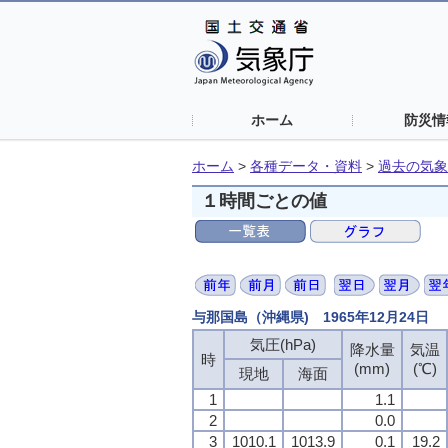
ホーム
防災情
ホーム
>
各種データ・資料
>
過去の気象
１時間ごとの値
与那国島（沖縄県) 1965年12月24日
気圧(hPa)
気圧(hPa)
気圧(hPa)
気圧(hPa)
降水量
降水量
降水量
降水量
気温
気温
気温
気温
時
時
時
時
(mm)
(mm)
(mm)
(mm)
(℃)
(℃)
(℃)
(℃)
現地
現地
現地
現地
海面
海面
海面
海面
1
1
1
1
1.1
1.1
1.1
1.1
2
2
2
2
0.0
0.0
0.0
0.0
3
3
3
3
1010.1
1010.1
1010.1
1010.1
1013.9
1013.9
1013.9
1013.9
0.1
0.1
0.1
0.1
19.2
19.2
19.2
19.2