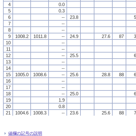
4
4
4
4
0.0
0.0
0.0
0.0
5
5
5
5
0.3
0.3
0.3
0.3
6
6
6
6
--
--
--
--
23.8
23.8
23.8
23.8
5
5
5
5
7
7
7
7
--
--
--
--
8
8
8
8
--
--
--
--
9
9
9
9
1008.2
1008.2
1008.2
1008.2
1011.8
1011.8
1011.8
1011.8
--
--
--
--
24.9
24.9
24.9
24.9
27.6
27.6
27.6
27.6
87
87
87
87
3
3
3
3
10
10
10
10
--
--
--
--
11
11
11
11
--
--
--
--
12
12
12
12
--
--
--
--
25.5
25.5
25.5
25.5
6
6
6
6
13
13
13
13
--
--
--
--
14
14
14
14
--
--
--
--
15
15
15
15
1005.0
1005.0
1005.0
1005.0
1008.6
1008.6
1008.6
1008.6
--
--
--
--
25.6
25.6
25.6
25.6
28.8
28.8
28.8
28.8
88
88
88
88
6
6
6
6
16
16
16
16
--
--
--
--
17
17
17
17
--
--
--
--
18
18
18
18
--
--
--
--
25.0
25.0
25.0
25.0
6
6
6
6
19
19
19
19
1.9
1.9
1.9
1.9
20
20
20
20
0.8
0.8
0.8
0.8
21
21
21
21
1004.6
1004.6
1004.6
1004.6
1008.3
1008.3
1008.3
1008.3
--
--
--
--
23.6
23.6
23.6
23.6
25.6
25.6
25.6
25.6
88
88
88
88
7
7
7
7
22
22
22
22
8.7
8.7
8.7
8.7
23
23
23
23
0.4
0.4
0.4
0.4
24
24
24
24
0.0
0.0
0.0
0.0
23.0
23.0
23.0
23.0
13
13
13
13
値欄の記号の説明