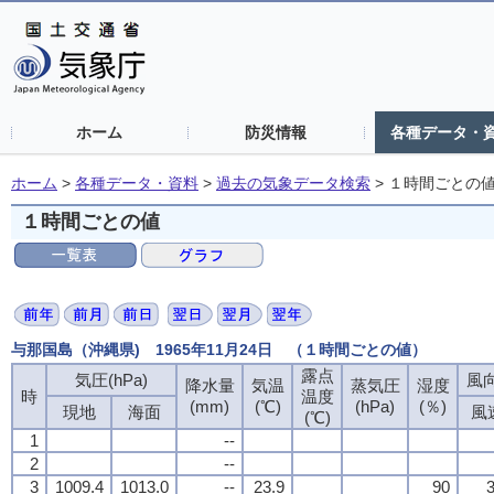
ホーム
防災情報
各種データ・
ホーム
>
各種データ・資料
>
過去の気象データ検索
>
１時間ごとの
１時間ごとの値
与那国島（沖縄県) 1965年11月24日 （１時間ごとの値）
露点
露点
露点
露点
気圧(hPa)
気圧(hPa)
気圧(hPa)
気圧(hPa)
風向
風向
風向
風向
降水量
降水量
降水量
降水量
気温
気温
気温
気温
蒸気圧
蒸気圧
蒸気圧
蒸気圧
湿度
湿度
湿度
湿度
時
時
時
時
温度
温度
温度
温度
(mm)
(mm)
(mm)
(mm)
(℃)
(℃)
(℃)
(℃)
(hPa)
(hPa)
(hPa)
(hPa)
(％)
(％)
(％)
(％)
現地
現地
現地
現地
海面
海面
海面
海面
風
風
風
風
(℃)
(℃)
(℃)
(℃)
1
1
1
1
--
--
--
--
2
2
2
2
--
--
--
--
3
3
3
3
1009.4
1009.4
1009.4
1009.4
1013.0
1013.0
1013.0
1013.0
--
--
--
--
23.9
23.9
23.9
23.9
90
90
90
90
3
3
3
3