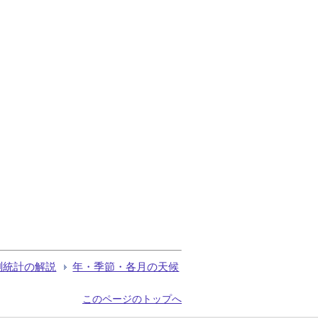
測統計の解説
年・季節・各月の天候
このページのトップへ