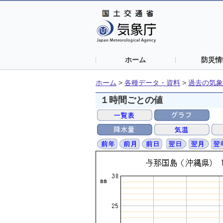
ホーム
防災情
ホーム
>
各種データ・資料
>
過去の気象
１時間ごとの値