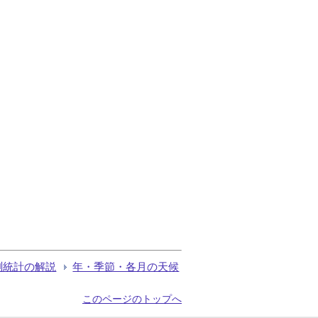
測統計の解説
年・季節・各月の天候
このページのトップへ