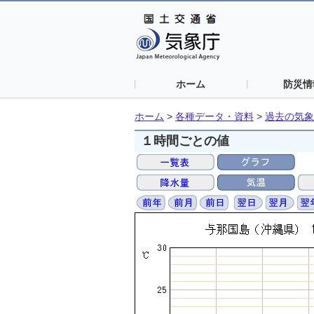
ホーム
防災情
ホーム
>
各種データ・資料
>
過去の気象
１時間ごとの値