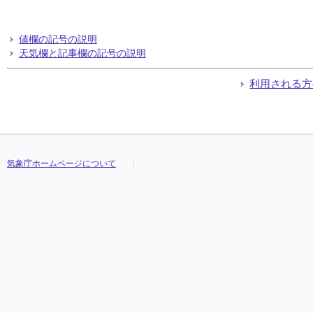
値欄の記号の説明
天気欄と記事欄の記号の説明
利用される方
気象庁ホームページについて