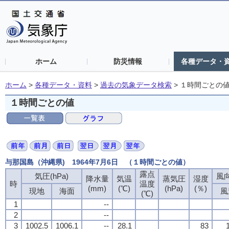
ホーム
防災情報
各種データ・
ホーム
>
各種データ・資料
>
過去の気象データ検索
>
１時間ごとの
１時間ごとの値
与那国島（沖縄県) 1964年7月6日 （１時間ごとの値）
露点
気圧(hPa)
風向
降水量
気温
蒸気圧
湿度
時
温度
(mm)
(℃)
(hPa)
(％)
現地
海面
風
(℃)
1
--
2
--
3
1002.5
1006.1
--
28.1
83