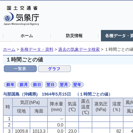
ホーム
防災情報
各種データ・
ホーム
>
各種データ・資料
>
過去の気象データ検索
>
１時間ごとの
１時間ごとの値
与那国島（沖縄県) 1964年5月15日 （１時間ごとの値）
露点
露点
露点
露点
気圧(hPa)
気圧(hPa)
気圧(hPa)
気圧(hPa)
風向
風向
風向
風向
降水量
降水量
降水量
降水量
気温
気温
気温
気温
蒸気圧
蒸気圧
蒸気圧
蒸気圧
湿度
湿度
湿度
湿度
時
時
時
時
温度
温度
温度
温度
(mm)
(mm)
(mm)
(mm)
(℃)
(℃)
(℃)
(℃)
(hPa)
(hPa)
(hPa)
(hPa)
(％)
(％)
(％)
(％)
現地
現地
現地
現地
海面
海面
海面
海面
風
風
風
風
(℃)
(℃)
(℃)
(℃)
1
1
1
1
--
--
--
--
2
2
2
2
0.0
0.0
0.0
0.0
3
3
3
3
1009.8
1009.8
1009.8
1009.8
1013.3
1013.3
1013.3
1013.3
0.0
0.0
0.0
0.0
23.0
23.0
23.0
23.0
82
82
82
82
4
4
4
4