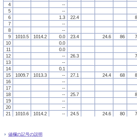
4
4
4
4
--
--
--
--
5
5
5
5
--
--
--
--
6
6
6
6
1.3
1.3
1.3
1.3
22.4
22.4
22.4
22.4
8
8
8
8
7
7
7
7
--
--
--
--
8
8
8
8
--
--
--
--
9
9
9
9
1010.5
1010.5
1010.5
1010.5
1014.2
1014.2
1014.2
1014.2
0.0
0.0
0.0
0.0
23.4
23.4
23.4
23.4
24.6
24.6
24.6
24.6
86
86
86
86
7
7
7
7
10
10
10
10
0.0
0.0
0.0
0.0
11
11
11
11
0.0
0.0
0.0
0.0
12
12
12
12
--
--
--
--
26.3
26.3
26.3
26.3
7
7
7
7
13
13
13
13
--
--
--
--
14
14
14
14
0.1
0.1
0.1
0.1
15
15
15
15
1009.7
1009.7
1009.7
1009.7
1013.3
1013.3
1013.3
1013.3
--
--
--
--
27.1
27.1
27.1
27.1
24.4
24.4
24.4
24.4
68
68
68
68
8
8
8
8
16
16
16
16
--
--
--
--
17
17
17
17
--
--
--
--
18
18
18
18
--
--
--
--
25.7
25.7
25.7
25.7
8
8
8
8
19
19
19
19
--
--
--
--
20
20
20
20
--
--
--
--
21
21
21
21
1010.6
1010.6
1010.6
1010.6
1014.2
1014.2
1014.2
1014.2
--
--
--
--
24.5
24.5
24.5
24.5
24.6
24.6
24.6
24.6
80
80
80
80
7
7
7
7
22
22
22
22
--
--
--
--
23
23
23
23
--
--
--
--
24
24
24
24
--
--
--
--
24.5
24.5
24.5
24.5
7
7
7
7
値欄の記号の説明