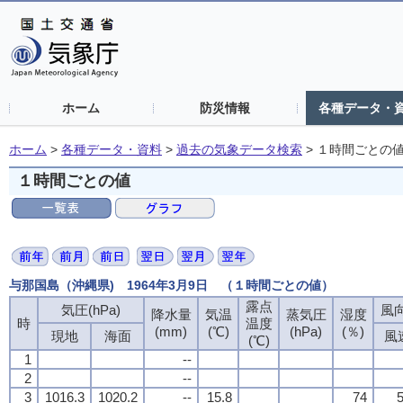
ホーム
防災情報
各種データ・
ホーム
>
各種データ・資料
>
過去の気象データ検索
>
１時間ごとの
１時間ごとの値
与那国島（沖縄県) 1964年3月9日 （１時間ごとの値）
露点
気圧(hPa)
風向
降水量
気温
蒸気圧
湿度
時
温度
(mm)
(℃)
(hPa)
(％)
現地
海面
風
(℃)
1
--
2
--
3
1016.3
1020.2
--
15.8
74
5