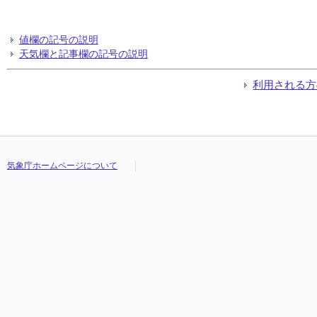
値欄の記号の説明
天気欄と記事欄の記号の説明
利用される方
気象庁ホームページについて