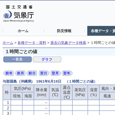
ホーム
防災情報
各種データ・
ホーム
>
各種データ・資料
>
過去の気象データ検索
>
１時間ごとの
１時間ごとの値
与那国島（沖縄県) 1961年6月19日 （１時間ごとの値）
露点
気圧(hPa)
風向・風
降水量
気温
蒸気圧
湿度
時
温度
(mm)
(℃)
(hPa)
(％)
現地
海面
風速
(℃)
1
--
2
--
3
--