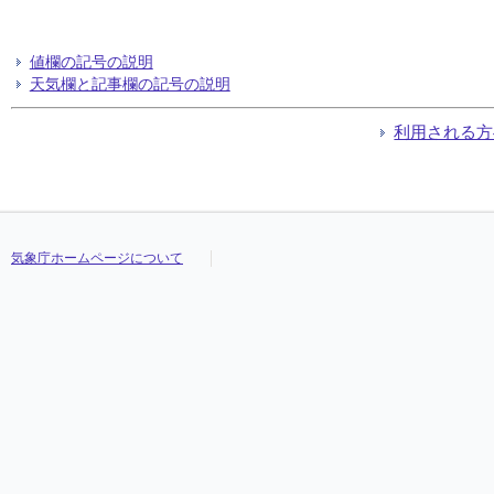
値欄の記号の説明
天気欄と記事欄の記号の説明
利用される方
気象庁ホームページについて