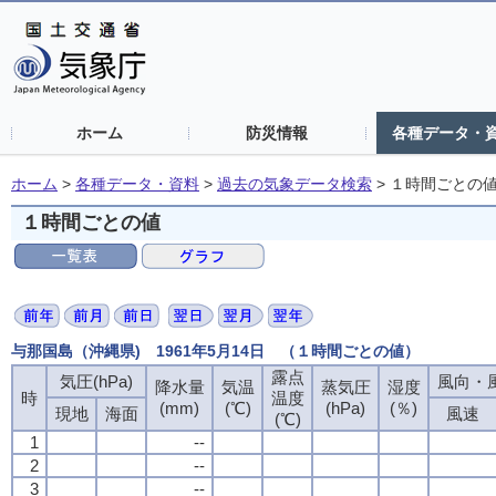
ホーム
防災情報
各種データ・
ホーム
>
各種データ・資料
>
過去の気象データ検索
>
１時間ごとの
１時間ごとの値
与那国島（沖縄県) 1961年5月14日 （１時間ごとの値）
露点
露点
露点
露点
気圧(hPa)
気圧(hPa)
気圧(hPa)
気圧(hPa)
風向・風
風向・風
風向・風
風向・風
降水量
降水量
降水量
降水量
気温
気温
気温
気温
蒸気圧
蒸気圧
蒸気圧
蒸気圧
湿度
湿度
湿度
湿度
時
時
時
時
温度
温度
温度
温度
(mm)
(mm)
(mm)
(mm)
(℃)
(℃)
(℃)
(℃)
(hPa)
(hPa)
(hPa)
(hPa)
(％)
(％)
(％)
(％)
現地
現地
現地
現地
海面
海面
海面
海面
風速
風速
風速
風速
(℃)
(℃)
(℃)
(℃)
1
1
1
1
--
--
--
--
2
2
2
2
--
--
--
--
3
3
3
3
--
--
--
--