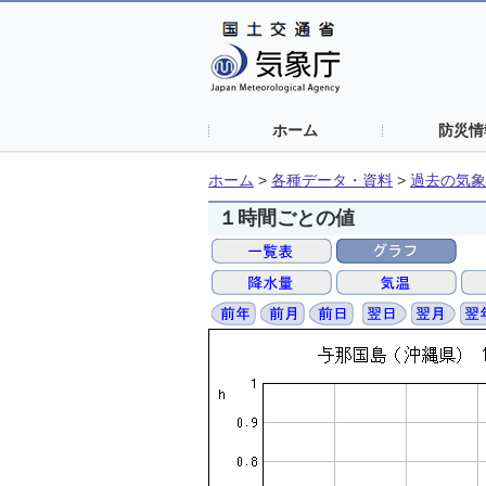
ホーム
防災情
ホーム
>
各種データ・資料
>
過去の気象
１時間ごとの値