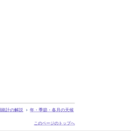
測統計の解説
年・季節・各月の天候
このページのトップへ