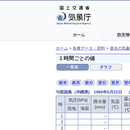
ホーム
防災情
ホーム
>
各種データ・資料
>
過去の気象
１時間ごとの値
与那国島（沖縄県) 1960年6月22日
露
気圧(hPa)
降水量
気温
時
温
(mm)
(℃)
現地
海面
(℃
1
--
2
--
3
--