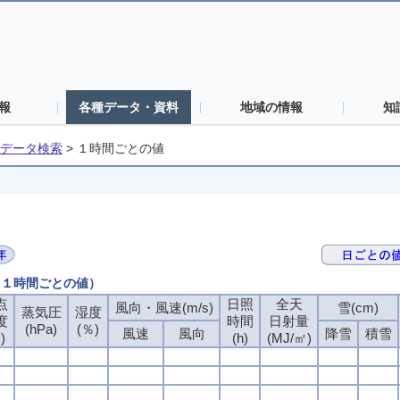
報
各種データ・資料
地域の情報
知
データ検索
>
１時間ごとの値
 （１時間ごとの値）
点
日照
全天
風向・風速(m/s)
雪(cm)
蒸気圧
湿度
度
時間
日射量
(hPa)
(％)
風速
風向
降雪
積雪
)
(h)
(MJ/㎡)