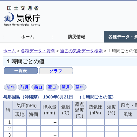
ホーム
防災情報
各種データ・
ホーム
>
各種データ・資料
>
過去の気象データ検索
>
１時間ごとの
１時間ごとの値
与那国島（沖縄県) 1960年6月21日 （１時間ごとの値）
露点
露点
露点
露点
気圧(hPa)
気圧(hPa)
気圧(hPa)
気圧(hPa)
風向・風
風向・風
風向・風
風向・風
降水量
降水量
降水量
降水量
気温
気温
気温
気温
蒸気圧
蒸気圧
蒸気圧
蒸気圧
湿度
湿度
湿度
湿度
時
時
時
時
温度
温度
温度
温度
(mm)
(mm)
(mm)
(mm)
(℃)
(℃)
(℃)
(℃)
(hPa)
(hPa)
(hPa)
(hPa)
(％)
(％)
(％)
(％)
現地
現地
現地
現地
海面
海面
海面
海面
風速
風速
風速
風速
(℃)
(℃)
(℃)
(℃)
1
1
1
1
--
--
--
--
2
2
2
2
--
--
--
--
3
3
3
3
--
--
--
--