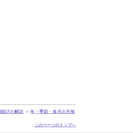
測統計の解説
年・季節・各月の天候
このページのトップへ