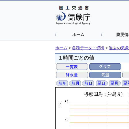
ホーム
防災情
ホーム
>
各種データ・資料
>
過去の気象
１時間ごとの値