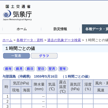
ホーム
防災情報
各種データ・
ホーム
>
各種データ・資料
>
過去の気象データ検索
>
１時間ごとの
１時間ごとの値
与那国島（沖縄県) 1959年5月16日 （１時間ごとの値）
露点
露点
露点
露点
気圧(hPa)
気圧(hPa)
気圧(hPa)
気圧(hPa)
風向・風
風向・風
風向・風
風向・風
降水量
降水量
降水量
降水量
気温
気温
気温
気温
蒸気圧
蒸気圧
蒸気圧
蒸気圧
湿度
湿度
湿度
湿度
時
時
時
時
温度
温度
温度
温度
(mm)
(mm)
(mm)
(mm)
(℃)
(℃)
(℃)
(℃)
(hPa)
(hPa)
(hPa)
(hPa)
(％)
(％)
(％)
(％)
現地
現地
現地
現地
海面
海面
海面
海面
風速
風速
風速
風速
(℃)
(℃)
(℃)
(℃)
1
1
1
1
--
--
--
--
2
2
2
2
--
--
--
--
3
3
3
3
--
--
--
--