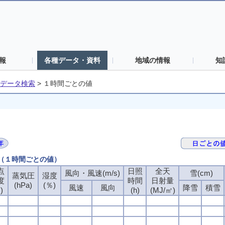
報
各種データ・資料
地域の情報
知
データ検索
>
１時間ごとの値
 （１時間ごとの値）
点
点
点
点
日照
日照
日照
日照
全天
全天
全天
全天
風向・風速(m/s)
風向・風速(m/s)
風向・風速(m/s)
風向・風速(m/s)
雪(cm)
雪(cm)
雪(cm)
雪(cm)
蒸気圧
蒸気圧
蒸気圧
蒸気圧
湿度
湿度
湿度
湿度
度
度
度
度
時間
時間
時間
時間
日射量
日射量
日射量
日射量
(hPa)
(hPa)
(hPa)
(hPa)
(％)
(％)
(％)
(％)
風速
風速
風速
風速
風向
風向
風向
風向
降雪
降雪
降雪
降雪
積雪
積雪
積雪
積雪
)
)
)
)
(h)
(h)
(h)
(h)
(MJ/㎡)
(MJ/㎡)
(MJ/㎡)
(MJ/㎡)