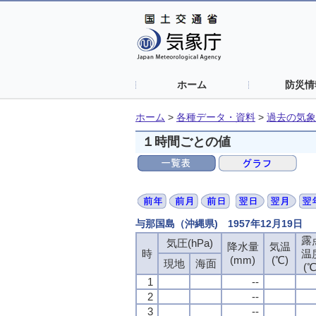
ホーム
防災情
ホーム
>
各種データ・資料
>
過去の気象
１時間ごとの値
与那国島（沖縄県) 1957年12月19日
露
露
露
露
気圧(hPa)
気圧(hPa)
気圧(hPa)
気圧(hPa)
降水量
降水量
降水量
降水量
気温
気温
気温
気温
時
時
時
時
温
温
温
温
(mm)
(mm)
(mm)
(mm)
(℃)
(℃)
(℃)
(℃)
現地
現地
現地
現地
海面
海面
海面
海面
(℃
(℃
(℃
(℃
1
1
1
1
--
--
--
--
2
2
2
2
--
--
--
--
3
3
3
3
--
--
--
--