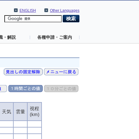
ENGLISH
Other Languages
識・解説
各種申請・ご案内
視程
視程
視程
視程
天気
天気
天気
天気
雲量
雲量
雲量
雲量
(km)
(km)
(km)
(km)