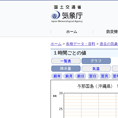
ホーム
防災情
ホーム
>
各種データ・資料
>
過去の気象
１時間ごとの値