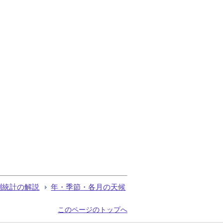
測統計の解説
年・季節・各月の天候
このページのトップへ