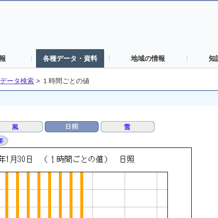
報
各種データ・資料
地域の情報
知
データ検索
>
１時間ごとの値