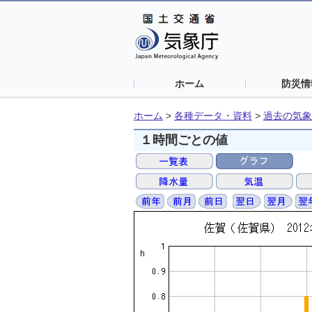
ホーム
防災情
ホーム
>
各種データ・資料
>
過去の気象
１時間ごとの値