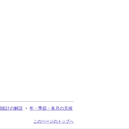
測統計の解説
年・季節・各月の天候
このページのトップへ