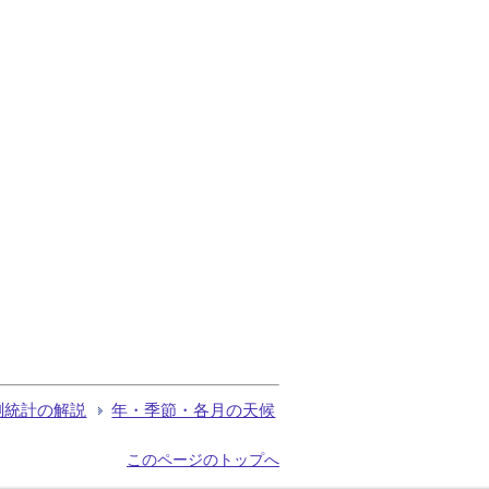
測統計の解説
年・季節・各月の天候
このページのトップへ