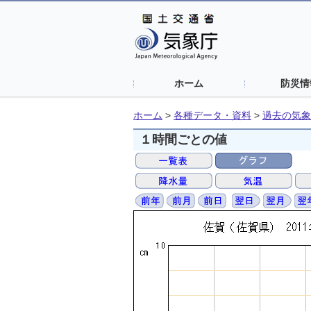
ホーム
防災情
ホーム
>
各種データ・資料
>
過去の気象
１時間ごとの値