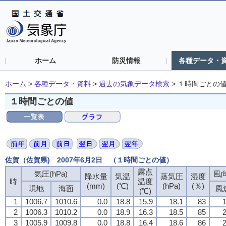
ホーム
防災情報
各種データ・
ホーム
>
各種データ・資料
>
過去の気象データ検索
>
１時間ごとの
１時間ごとの値
佐賀（佐賀県) 2007年6月2日 （１時間ごとの値）
露点
露点
露点
露点
気圧(hPa)
気圧(hPa)
気圧(hPa)
気圧(hPa)
風向
風向
風向
風向
降水量
降水量
降水量
降水量
気温
気温
気温
気温
蒸気圧
蒸気圧
蒸気圧
蒸気圧
湿度
湿度
湿度
湿度
時
時
時
時
温度
温度
温度
温度
(mm)
(mm)
(mm)
(mm)
(℃)
(℃)
(℃)
(℃)
(hPa)
(hPa)
(hPa)
(hPa)
(％)
(％)
(％)
(％)
現地
現地
現地
現地
海面
海面
海面
海面
風
風
風
風
(℃)
(℃)
(℃)
(℃)
1
1
1
1
1006.7
1006.7
1006.7
1006.7
1010.6
1010.6
1010.6
1010.6
0.0
0.0
0.0
0.0
18.8
18.8
18.8
18.8
15.9
15.9
15.9
15.9
18.1
18.1
18.1
18.1
83
83
83
83
1
1
1
1
2
2
2
2
1006.3
1006.3
1006.3
1006.3
1010.2
1010.2
1010.2
1010.2
0.0
0.0
0.0
0.0
18.9
18.9
18.9
18.9
16.3
16.3
16.3
16.3
18.5
18.5
18.5
18.5
85
85
85
85
2
2
2
2
3
3
3
3
1005.9
1005.9
1005.9
1005.9
1009.8
1009.8
1009.8
1009.8
0.0
0.0
0.0
0.0
18.8
18.8
18.8
18.8
16.4
16.4
16.4
16.4
18.6
18.6
18.6
18.6
86
86
86
86
2
2
2
2