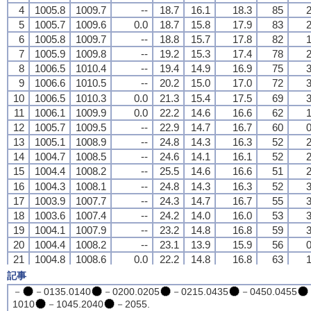
4
4
4
4
1005.8
1005.8
1005.8
1005.8
1009.7
1009.7
1009.7
1009.7
--
--
--
--
18.7
18.7
18.7
18.7
16.1
16.1
16.1
16.1
18.3
18.3
18.3
18.3
85
85
85
85
2
2
2
2
5
5
5
5
1005.7
1005.7
1005.7
1005.7
1009.6
1009.6
1009.6
1009.6
0.0
0.0
0.0
0.0
18.7
18.7
18.7
18.7
15.8
15.8
15.8
15.8
17.9
17.9
17.9
17.9
83
83
83
83
2
2
2
2
6
6
6
6
1005.8
1005.8
1005.8
1005.8
1009.7
1009.7
1009.7
1009.7
--
--
--
--
18.8
18.8
18.8
18.8
15.7
15.7
15.7
15.7
17.8
17.8
17.8
17.8
82
82
82
82
1
1
1
1
7
7
7
7
1005.9
1005.9
1005.9
1005.9
1009.8
1009.8
1009.8
1009.8
--
--
--
--
19.2
19.2
19.2
19.2
15.3
15.3
15.3
15.3
17.4
17.4
17.4
17.4
78
78
78
78
2
2
2
2
8
8
8
8
1006.5
1006.5
1006.5
1006.5
1010.4
1010.4
1010.4
1010.4
--
--
--
--
19.4
19.4
19.4
19.4
14.9
14.9
14.9
14.9
16.9
16.9
16.9
16.9
75
75
75
75
3
3
3
3
9
9
9
9
1006.6
1006.6
1006.6
1006.6
1010.5
1010.5
1010.5
1010.5
--
--
--
--
20.2
20.2
20.2
20.2
15.0
15.0
15.0
15.0
17.0
17.0
17.0
17.0
72
72
72
72
3
3
3
3
10
10
10
10
1006.5
1006.5
1006.5
1006.5
1010.3
1010.3
1010.3
1010.3
0.0
0.0
0.0
0.0
21.3
21.3
21.3
21.3
15.4
15.4
15.4
15.4
17.5
17.5
17.5
17.5
69
69
69
69
3
3
3
3
11
11
11
11
1006.1
1006.1
1006.1
1006.1
1009.9
1009.9
1009.9
1009.9
0.0
0.0
0.0
0.0
22.2
22.2
22.2
22.2
14.6
14.6
14.6
14.6
16.6
16.6
16.6
16.6
62
62
62
62
1
1
1
1
12
12
12
12
1005.7
1005.7
1005.7
1005.7
1009.5
1009.5
1009.5
1009.5
--
--
--
--
22.9
22.9
22.9
22.9
14.7
14.7
14.7
14.7
16.7
16.7
16.7
16.7
60
60
60
60
0
0
0
0
13
13
13
13
1005.1
1005.1
1005.1
1005.1
1008.9
1008.9
1008.9
1008.9
--
--
--
--
24.8
24.8
24.8
24.8
14.3
14.3
14.3
14.3
16.3
16.3
16.3
16.3
52
52
52
52
2
2
2
2
14
14
14
14
1004.7
1004.7
1004.7
1004.7
1008.5
1008.5
1008.5
1008.5
--
--
--
--
24.6
24.6
24.6
24.6
14.1
14.1
14.1
14.1
16.1
16.1
16.1
16.1
52
52
52
52
2
2
2
2
15
15
15
15
1004.4
1004.4
1004.4
1004.4
1008.2
1008.2
1008.2
1008.2
--
--
--
--
25.5
25.5
25.5
25.5
14.6
14.6
14.6
14.6
16.6
16.6
16.6
16.6
51
51
51
51
2
2
2
2
16
16
16
16
1004.3
1004.3
1004.3
1004.3
1008.1
1008.1
1008.1
1008.1
--
--
--
--
24.8
24.8
24.8
24.8
14.3
14.3
14.3
14.3
16.3
16.3
16.3
16.3
52
52
52
52
3
3
3
3
17
17
17
17
1003.9
1003.9
1003.9
1003.9
1007.7
1007.7
1007.7
1007.7
--
--
--
--
24.3
24.3
24.3
24.3
14.7
14.7
14.7
14.7
16.7
16.7
16.7
16.7
55
55
55
55
3
3
3
3
18
18
18
18
1003.6
1003.6
1003.6
1003.6
1007.4
1007.4
1007.4
1007.4
--
--
--
--
24.2
24.2
24.2
24.2
14.0
14.0
14.0
14.0
16.0
16.0
16.0
16.0
53
53
53
53
3
3
3
3
19
19
19
19
1004.1
1004.1
1004.1
1004.1
1007.9
1007.9
1007.9
1007.9
--
--
--
--
23.2
23.2
23.2
23.2
14.8
14.8
14.8
14.8
16.8
16.8
16.8
16.8
59
59
59
59
3
3
3
3
20
20
20
20
1004.4
1004.4
1004.4
1004.4
1008.2
1008.2
1008.2
1008.2
--
--
--
--
23.1
23.1
23.1
23.1
13.9
13.9
13.9
13.9
15.9
15.9
15.9
15.9
56
56
56
56
0
0
0
0
21
21
21
21
1004.8
1004.8
1004.8
1004.8
1008.6
1008.6
1008.6
1008.6
0.0
0.0
0.0
0.0
22.2
22.2
22.2
22.2
14.8
14.8
14.8
14.8
16.8
16.8
16.8
16.8
63
63
63
63
1
1
1
1
22
22
22
22
1005.0
1005.0
1005.0
1005.0
1008.8
1008.8
1008.8
1008.8
--
--
--
--
21.9
21.9
21.9
21.9
13.8
13.8
13.8
13.8
15.8
15.8
15.8
15.8
60
60
60
60
2
2
2
2
記事
23
23
23
23
1005.0
1005.0
1005.0
1005.0
1008.8
1008.8
1008.8
1008.8
--
--
--
--
21.3
21.3
21.3
21.3
13.0
13.0
13.0
13.0
15.0
15.0
15.0
15.0
59
59
59
59
4
4
4
4
－
－0135.0140
－0200.0205
－0215.0435
－0450.0455
24
24
24
24
1004.8
1004.8
1004.8
1004.8
1008.6
1008.6
1008.6
1008.6
--
--
--
--
21.2
21.2
21.2
21.2
12.6
12.6
12.6
12.6
14.6
14.6
14.6
14.6
58
58
58
58
3
3
3
3
1010
－1045.2040
－2055.