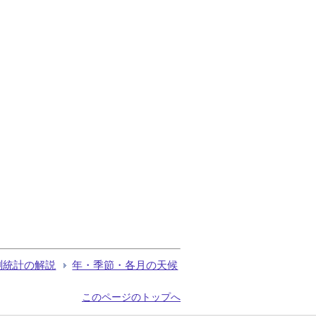
測統計の解説
年・季節・各月の天候
このページのトップへ