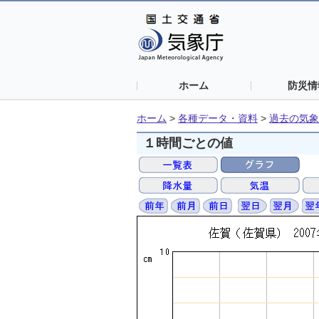
ホーム
防災情
ホーム
>
各種データ・資料
>
過去の気象
１時間ごとの値