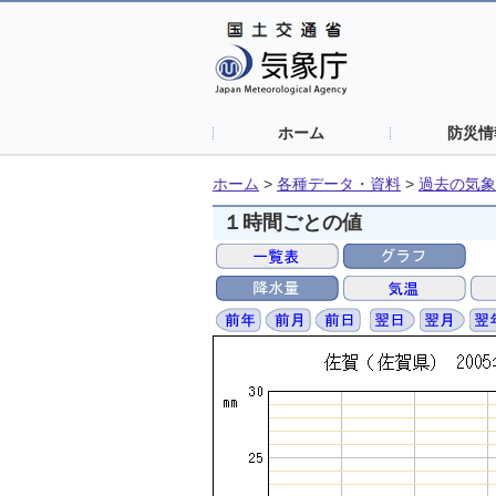
ホーム
防災情
ホーム
>
各種データ・資料
>
過去の気象
１時間ごとの値