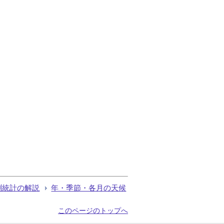
測統計の解説
年・季節・各月の天候
このページのトップへ