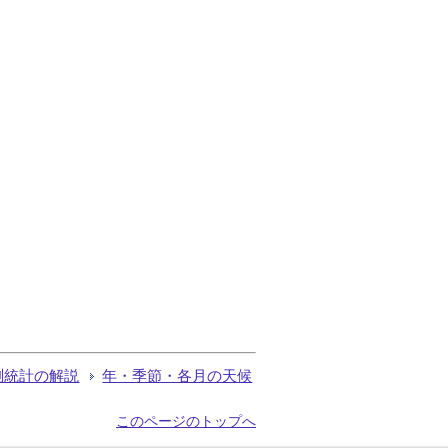
測統計の解説
年・季節・各月の天候
このページのトップへ