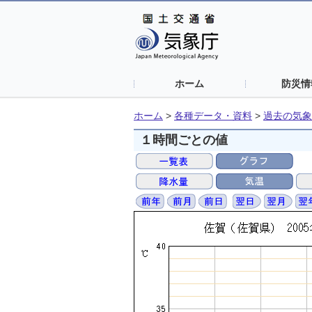
ホーム
防災情
ホーム
>
各種データ・資料
>
過去の気象
１時間ごとの値