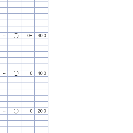
--
0+
40.0
--
0
40.0
--
0
20.0