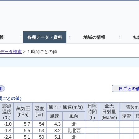
報
各種データ・資料
地域の情報
知
データ検索
>
１時間ごとの値
時間ごとの値）
露点
日照
全天
風向・風速(m/s)
雪(cm
蒸気圧
湿度
温度
時間
日射量
(hPa)
(％)
風速
風向
降雪
(℃)
(h)
(MJ/㎡)
-1.0
5.7
54
4.3
北
-1.4
5.5
53
3.2
北北西
-2.4
5.1
50
5.1
北