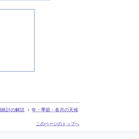
測統計の解説
年・季節・各月の天候
このページのトップへ