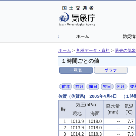
ホーム
防災情
ホーム
>
各種データ・資料
>
過去の気象
１時間ごとの値
佐賀（佐賀県) 2005年4月4日 （１
気圧(hPa)
降水量
気温
時
(mm)
(℃)
現地
海面
1
1013.9
1018.0
--
7.7
2
1013.9
1018.0
--
7.6
3
1014.2
1018.3
--
7.3