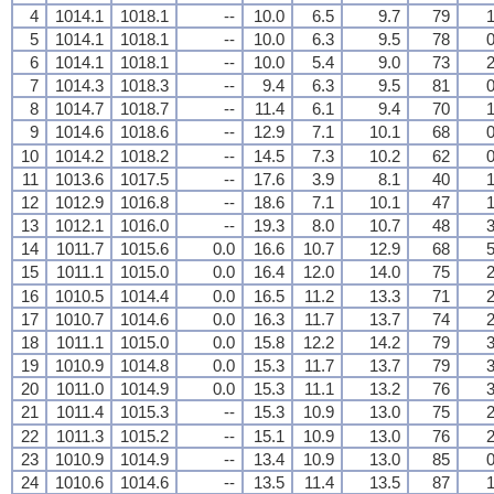
4
1014.1
1018.1
--
10.0
6.5
9.7
79
1
5
1014.1
1018.1
--
10.0
6.3
9.5
78
0
6
1014.1
1018.1
--
10.0
5.4
9.0
73
2
7
1014.3
1018.3
--
9.4
6.3
9.5
81
0
8
1014.7
1018.7
--
11.4
6.1
9.4
70
1
9
1014.6
1018.6
--
12.9
7.1
10.1
68
0
10
1014.2
1018.2
--
14.5
7.3
10.2
62
0
11
1013.6
1017.5
--
17.6
3.9
8.1
40
1
12
1012.9
1016.8
--
18.6
7.1
10.1
47
1
13
1012.1
1016.0
--
19.3
8.0
10.7
48
3
14
1011.7
1015.6
0.0
16.6
10.7
12.9
68
5
15
1011.1
1015.0
0.0
16.4
12.0
14.0
75
2
16
1010.5
1014.4
0.0
16.5
11.2
13.3
71
2
17
1010.7
1014.6
0.0
16.3
11.7
13.7
74
2
18
1011.1
1015.0
0.0
15.8
12.2
14.2
79
3
19
1010.9
1014.8
0.0
15.3
11.7
13.7
79
3
20
1011.0
1014.9
0.0
15.3
11.1
13.2
76
3
21
1011.4
1015.3
--
15.3
10.9
13.0
75
2
22
1011.3
1015.2
--
15.1
10.9
13.0
76
2
23
1010.9
1014.9
--
13.4
10.9
13.0
85
0
24
1010.6
1014.6
--
13.5
11.4
13.5
87
1