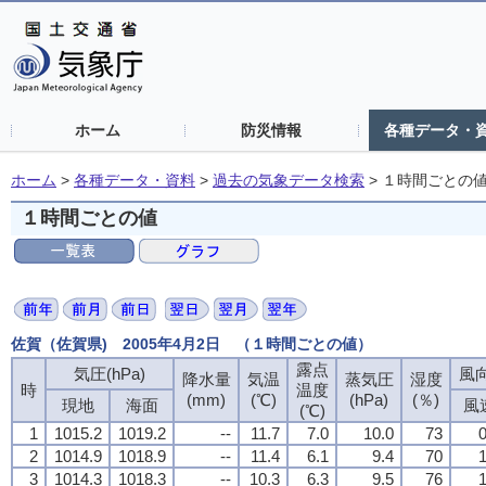
ホーム
防災情報
各種データ・
ホーム
>
各種データ・資料
>
過去の気象データ検索
>
１時間ごとの
１時間ごとの値
佐賀（佐賀県) 2005年4月2日 （１時間ごとの値）
露点
気圧(hPa)
風向
降水量
気温
蒸気圧
湿度
時
温度
(mm)
(℃)
(hPa)
(％)
現地
海面
風
(℃)
1
1015.2
1019.2
--
11.7
7.0
10.0
73
0
2
1014.9
1018.9
--
11.4
6.1
9.4
70
1
3
1014.3
1018.3
--
10.3
6.3
9.5
76
1