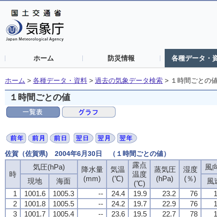
ホーム
防災情報
各種データ・
ホーム
>
各種データ・資料
>
過去の気象データ検索
>
１時間ごとの
１時間ごとの値
佐賀（佐賀県) 2004年6月30日 （１時間ごとの値）
露点
気圧(hPa)
風向
降水量
気温
蒸気圧
湿度
時
温度
(mm)
(℃)
(hPa)
(％)
現地
海面
風
(℃)
1
1001.6
1005.3
--
24.4
19.9
23.2
76
1
2
1001.8
1005.5
--
24.2
19.7
22.9
76
1
3
1001.7
1005.4
--
23.6
19.5
22.7
78
1