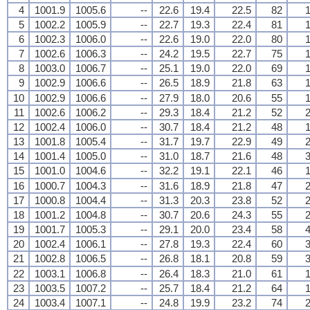
4
1001.9
1005.6
--
22.6
19.4
22.5
82
1
5
1002.2
1005.9
--
22.7
19.3
22.4
81
1
6
1002.3
1006.0
--
22.6
19.0
22.0
80
1
7
1002.6
1006.3
--
24.2
19.5
22.7
75
1
8
1003.0
1006.7
--
25.1
19.0
22.0
69
1
9
1002.9
1006.6
--
26.5
18.9
21.8
63
1
10
1002.9
1006.6
--
27.9
18.0
20.6
55
1
11
1002.6
1006.2
--
29.3
18.4
21.2
52
2
12
1002.4
1006.0
--
30.7
18.4
21.2
48
1
13
1001.8
1005.4
--
31.7
19.7
22.9
49
2
14
1001.4
1005.0
--
31.0
18.7
21.6
48
3
15
1001.0
1004.6
--
32.2
19.1
22.1
46
1
16
1000.7
1004.3
--
31.6
18.9
21.8
47
2
17
1000.8
1004.4
--
31.3
20.3
23.8
52
2
18
1001.2
1004.8
--
30.7
20.6
24.3
55
2
19
1001.7
1005.3
--
29.1
20.0
23.4
58
4
20
1002.4
1006.1
--
27.8
19.3
22.4
60
3
21
1002.8
1006.5
--
26.8
18.1
20.8
59
3
22
1003.1
1006.8
--
26.4
18.3
21.0
61
1
23
1003.5
1007.2
--
25.7
18.4
21.2
64
1
24
1003.4
1007.1
--
24.8
19.9
23.2
74
2