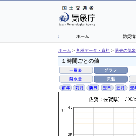
ホーム
防災情
ホーム
>
各種データ・資料
>
過去の気象
１時間ごとの値