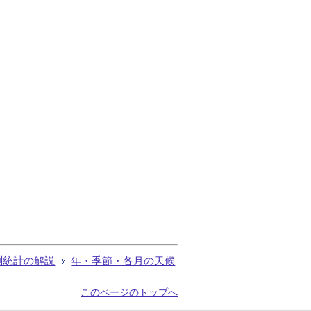
測統計の解説
年・季節・各月の天候
このページのトップへ