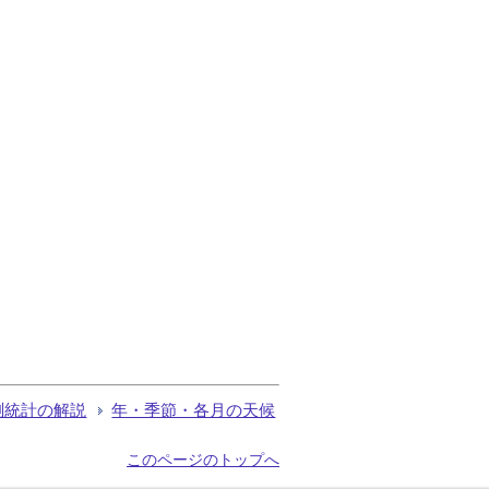
測統計の解説
年・季節・各月の天候
このページのトップへ