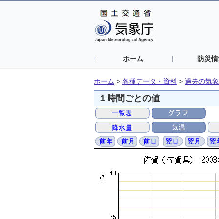
ホーム
防災情
ホーム
>
各種データ・資料
>
過去の気象
１時間ごとの値