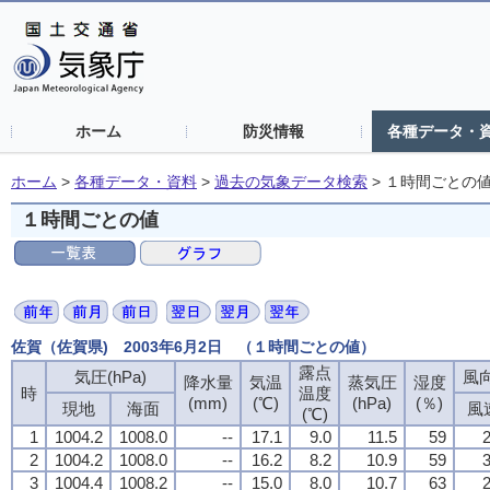
ホーム
防災情報
各種データ・
ホーム
>
各種データ・資料
>
過去の気象データ検索
>
１時間ごとの
１時間ごとの値
佐賀（佐賀県) 2003年6月2日 （１時間ごとの値）
露点
気圧(hPa)
風向
降水量
気温
蒸気圧
湿度
時
温度
(mm)
(℃)
(hPa)
(％)
現地
海面
風
(℃)
1
1004.2
1008.0
--
17.1
9.0
11.5
59
2
2
1004.2
1008.0
--
16.2
8.2
10.9
59
3
3
1004.4
1008.2
--
15.0
8.0
10.7
63
2