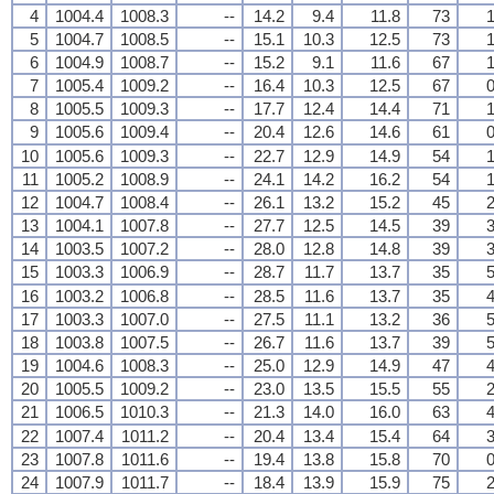
4
1004.4
1008.3
--
14.2
9.4
11.8
73
1
5
1004.7
1008.5
--
15.1
10.3
12.5
73
1
6
1004.9
1008.7
--
15.2
9.1
11.6
67
1
7
1005.4
1009.2
--
16.4
10.3
12.5
67
0
8
1005.5
1009.3
--
17.7
12.4
14.4
71
1
9
1005.6
1009.4
--
20.4
12.6
14.6
61
0
10
1005.6
1009.3
--
22.7
12.9
14.9
54
1
11
1005.2
1008.9
--
24.1
14.2
16.2
54
1
12
1004.7
1008.4
--
26.1
13.2
15.2
45
2
13
1004.1
1007.8
--
27.7
12.5
14.5
39
3
14
1003.5
1007.2
--
28.0
12.8
14.8
39
3
15
1003.3
1006.9
--
28.7
11.7
13.7
35
5
16
1003.2
1006.8
--
28.5
11.6
13.7
35
4
17
1003.3
1007.0
--
27.5
11.1
13.2
36
5
18
1003.8
1007.5
--
26.7
11.6
13.7
39
5
19
1004.6
1008.3
--
25.0
12.9
14.9
47
4
20
1005.5
1009.2
--
23.0
13.5
15.5
55
2
21
1006.5
1010.3
--
21.3
14.0
16.0
63
4
22
1007.4
1011.2
--
20.4
13.4
15.4
64
3
23
1007.8
1011.6
--
19.4
13.8
15.8
70
0
24
1007.9
1011.7
--
18.4
13.9
15.9
75
2