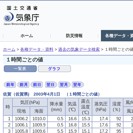
ホーム
防災情報
各種データ・
ホーム
>
各種データ・資料
>
過去の気象データ検索
>
１時間ごとの
１時間ごとの値
佐賀（佐賀県) 2003年4月1日 （１時間ごとの値）
露点
気圧(hPa)
風向
降水量
気温
蒸気圧
湿度
時
温度
(mm)
(℃)
(hPa)
(％)
現地
海面
風
(℃)
1
1006.2
1010.0
0.5
16.6
15.3
17.4
92
2
2
1006.1
1009.9
0.5
16.8
15.5
17.6
92
1
3
1005.8
1009.6
5.5
15.9
15.1
17.2
95
1