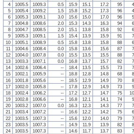
4
1005.5
1009.3
0.5
15.9
15.1
17.2
95
4
5
1005.4
1009.2
1.5
15.8
15.2
17.3
96
4
6
1005.3
1009.1
3.0
15.6
15.0
17.0
96
5
7
1004.8
1008.6
2.0
15.3
14.3
16.3
94
6
8
1004.7
1008.5
2.0
15.1
13.8
15.8
92
6
9
1005.3
1009.1
1.5
15.4
13.9
15.9
91
7
10
1005.1
1008.9
0.5
15.8
13.8
15.8
88
6
11
1004.6
1008.4
0.0
15.8
13.6
15.6
87
7
12
1004.0
1007.8
0.0
15.5
13.5
15.5
88
7
13
1003.3
1007.1
0.0
16.8
13.7
15.7
82
7
14
1002.6
1006.4
--
18.4
13.5
15.5
73
7
15
1002.1
1005.9
--
18.8
12.8
14.8
68
8
16
1001.8
1005.6
--
18.5
12.9
14.9
70
8
17
1002.0
1005.8
--
17.8
12.9
14.9
73
9
18
1002.4
1006.2
--
17.2
12.7
14.7
75
10
19
1002.8
1006.6
--
16.8
12.1
14.1
74
9
20
1003.2
1007.0
0.0
16.3
12.3
14.3
77
7
21
1003.4
1007.2
--
16.6
12.2
14.2
75
6
22
1003.5
1007.3
--
15.6
12.0
14.0
79
7
23
1003.5
1007.3
--
14.9
11.9
13.9
82
8
24
1003.5
1007.3
--
14.6
11.7
13.7
83
7