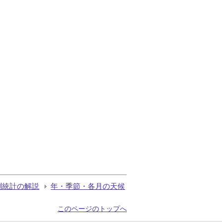
測統計の解説
年・季節・各月の天候
このページのトップへ