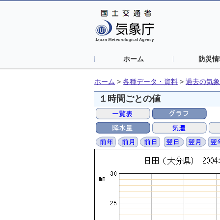
ホーム
防災情
ホーム
>
各種データ・資料
>
過去の気象
１時間ごとの値