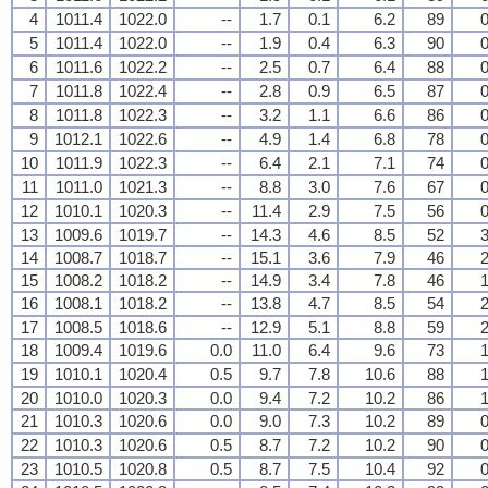
4
1011.4
1022.0
--
1.7
0.1
6.2
89
0
5
1011.4
1022.0
--
1.9
0.4
6.3
90
0
6
1011.6
1022.2
--
2.5
0.7
6.4
88
0
7
1011.8
1022.4
--
2.8
0.9
6.5
87
0
8
1011.8
1022.3
--
3.2
1.1
6.6
86
0
9
1012.1
1022.6
--
4.9
1.4
6.8
78
0
10
1011.9
1022.3
--
6.4
2.1
7.1
74
0
11
1011.0
1021.3
--
8.8
3.0
7.6
67
0
12
1010.1
1020.3
--
11.4
2.9
7.5
56
0
13
1009.6
1019.7
--
14.3
4.6
8.5
52
3
14
1008.7
1018.7
--
15.1
3.6
7.9
46
2
15
1008.2
1018.2
--
14.9
3.4
7.8
46
1
16
1008.1
1018.2
--
13.8
4.7
8.5
54
2
17
1008.5
1018.6
--
12.9
5.1
8.8
59
2
18
1009.4
1019.6
0.0
11.0
6.4
9.6
73
1
19
1010.1
1020.4
0.5
9.7
7.8
10.6
88
1
20
1010.0
1020.3
0.0
9.4
7.2
10.2
86
1
21
1010.3
1020.6
0.0
9.0
7.3
10.2
89
0
22
1010.3
1020.6
0.5
8.7
7.2
10.2
90
0
23
1010.5
1020.8
0.5
8.7
7.5
10.4
92
0