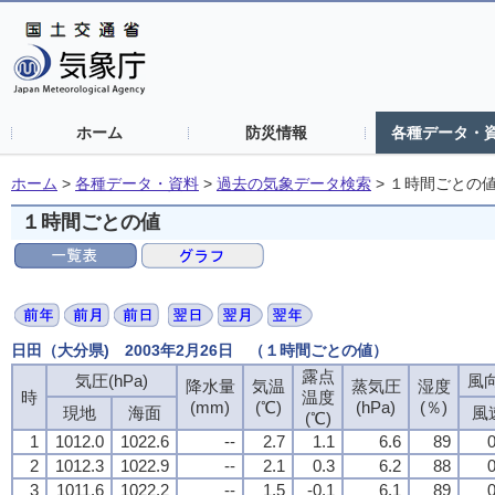
ホーム
防災情報
各種データ・
ホーム
>
各種データ・資料
>
過去の気象データ検索
>
１時間ごとの
１時間ごとの値
日田（大分県) 2003年2月26日 （１時間ごとの値）
露点
気圧(hPa)
風向
降水量
気温
蒸気圧
湿度
時
温度
(mm)
(℃)
(hPa)
(％)
現地
海面
風
(℃)
1
1012.0
1022.6
--
2.7
1.1
6.6
89
0
2
1012.3
1022.9
--
2.1
0.3
6.2
88
0
3
1011.6
1022.2
--
1.5
-0.1
6.1
89
0