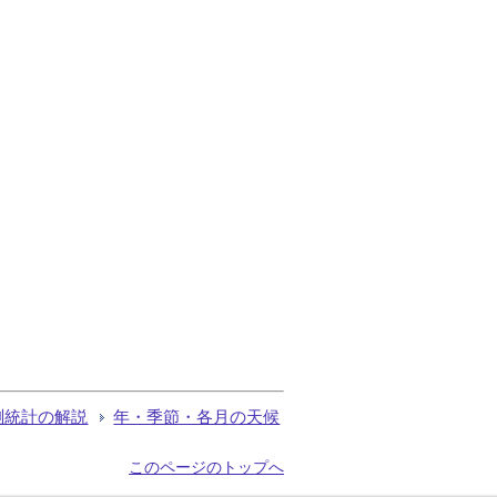
測統計の解説
年・季節・各月の天候
このページのトップへ