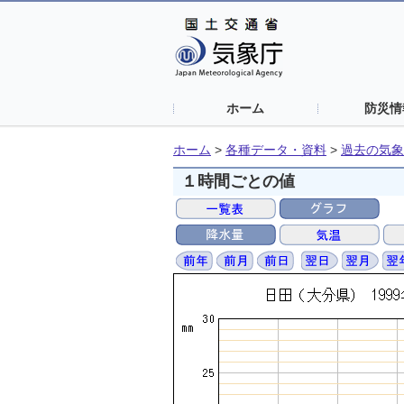
ホーム
防災情
ホーム
>
各種データ・資料
>
過去の気象
１時間ごとの値