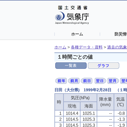
ホーム
防災情
ホーム
>
各種データ・資料
>
過去の気象
１時間ごとの値
日田（大分県) 1999年2月28日 （１
気圧(hPa)
降水量
気温
時
(mm)
(℃)
現地
海面
1
1014.4
1025.1
--
-0.8
2
1014.5
1025.3
--
-1.3
3
1014.5
1025.3
--
-1.9