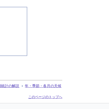
測統計の解説
年・季節・各月の天候
このページのトップへ