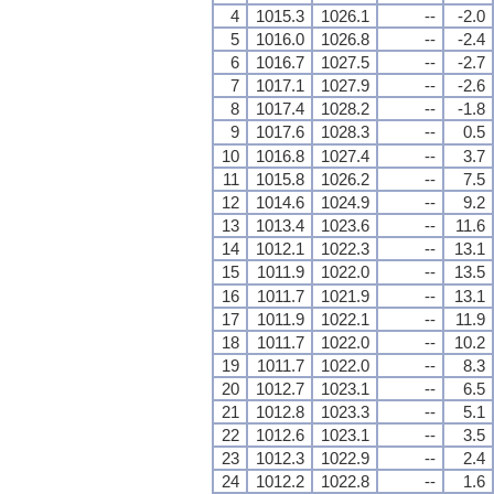
4
1015.3
1026.1
--
-2.0
5
1016.0
1026.8
--
-2.4
6
1016.7
1027.5
--
-2.7
7
1017.1
1027.9
--
-2.6
8
1017.4
1028.2
--
-1.8
9
1017.6
1028.3
--
0.5
10
1016.8
1027.4
--
3.7
11
1015.8
1026.2
--
7.5
12
1014.6
1024.9
--
9.2
13
1013.4
1023.6
--
11.6
14
1012.1
1022.3
--
13.1
15
1011.9
1022.0
--
13.5
16
1011.7
1021.9
--
13.1
17
1011.9
1022.1
--
11.9
18
1011.7
1022.0
--
10.2
19
1011.7
1022.0
--
8.3
20
1012.7
1023.1
--
6.5
21
1012.8
1023.3
--
5.1
22
1012.6
1023.1
--
3.5
23
1012.3
1022.9
--
2.4
24
1012.2
1022.8
--
1.6