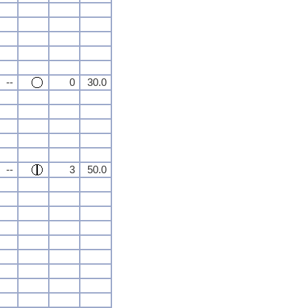
--
0
30.0
--
3
50.0