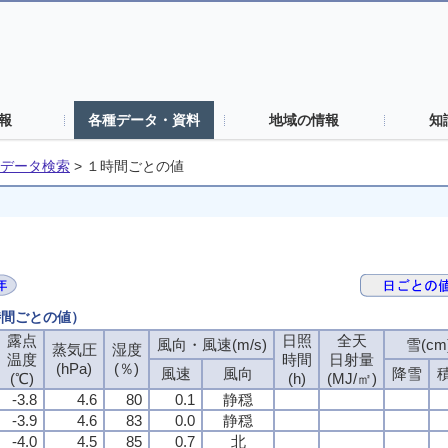
報
各種データ・資料
地域の情報
知
データ検索
>
１時間ごとの値
時間ごとの値）
露点
日照
全天
風向・風速(m/s)
雪(cm
蒸気圧
湿度
温度
時間
日射量
(hPa)
(％)
風速
風向
降雪
(℃)
(h)
(MJ/㎡)
-3.8
4.6
80
0.1
静穏
-3.9
4.6
83
0.0
静穏
-4.0
4.5
85
0.7
北