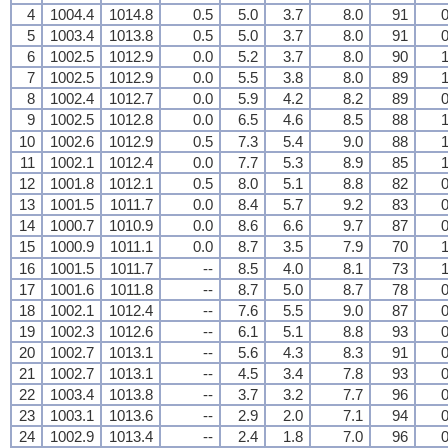
4
1004.4
1014.8
0.5
5.0
3.7
8.0
91
0
5
1003.4
1013.8
0.5
5.0
3.7
8.0
91
0
6
1002.5
1012.9
0.0
5.2
3.7
8.0
90
1
7
1002.5
1012.9
0.0
5.5
3.8
8.0
89
1
8
1002.4
1012.7
0.0
5.9
4.2
8.2
89
0
9
1002.5
1012.8
0.0
6.5
4.6
8.5
88
1
10
1002.6
1012.9
0.5
7.3
5.4
9.0
88
1
11
1002.1
1012.4
0.0
7.7
5.3
8.9
85
1
12
1001.8
1012.1
0.5
8.0
5.1
8.8
82
0
13
1001.5
1011.7
0.0
8.4
5.7
9.2
83
0
14
1000.7
1010.9
0.0
8.6
6.6
9.7
87
0
15
1000.9
1011.1
0.0
8.7
3.5
7.9
70
1
16
1001.5
1011.7
--
8.5
4.0
8.1
73
1
17
1001.6
1011.8
--
8.7
5.0
8.7
78
0
18
1002.1
1012.4
--
7.6
5.5
9.0
87
0
19
1002.3
1012.6
--
6.1
5.1
8.8
93
0
20
1002.7
1013.1
--
5.6
4.3
8.3
91
0
21
1002.7
1013.1
--
4.5
3.4
7.8
93
0
22
1003.4
1013.8
--
3.7
3.2
7.7
96
0
23
1003.1
1013.6
--
2.9
2.0
7.1
94
0
24
1002.9
1013.4
--
2.4
1.8
7.0
96
0