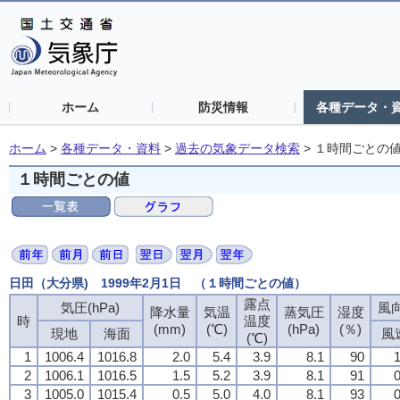
ホーム
防災情報
各種データ・
ホーム
>
各種データ・資料
>
過去の気象データ検索
>
１時間ごとの
１時間ごとの値
日田（大分県) 1999年2月1日 （１時間ごとの値）
露点
気圧(hPa)
風向
降水量
気温
蒸気圧
湿度
時
温度
(mm)
(℃)
(hPa)
(％)
現地
海面
風
(℃)
1
1006.4
1016.8
2.0
5.4
3.9
8.1
90
1
2
1006.1
1016.5
1.5
5.2
3.9
8.1
91
0
3
1005.0
1015.4
0.5
5.0
4.0
8.1
93
0