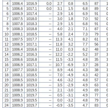
4
1006.4
1016.9
0.0
2.7
0.8
6.5
87
1
5
1006.6
1017.1
0.0
3.1
1.5
6.8
89
0
6
1006.9
1017.4
--
2.9
1.6
6.9
91
0
7
1007.5
1018.0
--
3.0
1.8
7.0
92
0
8
1007.8
1018.3
--
2.9
1.5
6.8
91
0
9
1008.3
1018.8
--
4.0
2.1
7.1
87
0
10
1008.1
1018.5
--
5.8
2.4
7.3
79
0
11
1007.5
1017.7
--
11.3
4.1
8.2
61
3
12
1006.9
1017.1
--
11.8
3.2
7.7
56
3
13
1006.4
1016.6
--
11.0
0.3
6.2
48
2
14
1006.2
1016.3
--
12.2
-2.2
5.2
37
3
15
1006.6
1016.8
--
11.5
-3.3
4.8
35
3
16
1006.9
1017.1
--
10.7
-6.9
3.7
28
3
17
1007.7
1018.0
--
8.9
-4.6
4.3
38
3
18
1008.1
1018.5
--
7.0
-4.9
4.3
42
1
19
1008.5
1019.0
--
4.6
-3.2
4.8
57
0
20
1008.8
1019.3
--
3.5
-2.9
4.9
63
0
21
1008.9
1019.5
--
2.1
-3.0
4.9
69
0
22
1009.1
1019.7
--
0.5
-3.1
4.9
77
0
23
1008.9
1019.5
--
0.0
-3.2
4.8
79
0
24
1009.0
1019.7
--
-0.9
-3.5
4.7
83
0