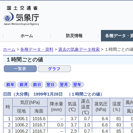
ホーム
防災情報
各種データ・
ホーム
>
各種データ・資料
>
過去の気象データ検索
>
１時間ごとの
１時間ごとの値
日田（大分県) 1999年1月28日 （１時間ごとの値）
露点
気圧(hPa)
風向
降水量
気温
蒸気圧
湿度
時
温度
(mm)
(℃)
(hPa)
(％)
現地
海面
風
(℃)
1
1006.1
1016.6
--
3.7
0.7
6.4
81
0
2
1006.2
1016.7
0.0
3.7
1.0
6.6
83
0
3
1006.2
1016.7
--
2.9
0.7
6.4
85
0