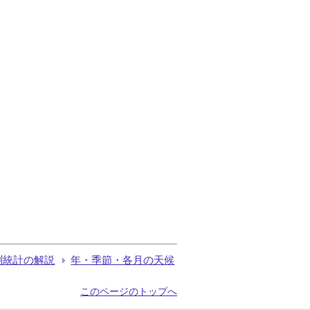
測統計の解説
年・季節・各月の天候
このページのトップへ