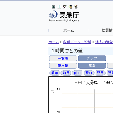
ホーム
防災情
ホーム
>
各種データ・資料
>
過去の気象
１時間ごとの値