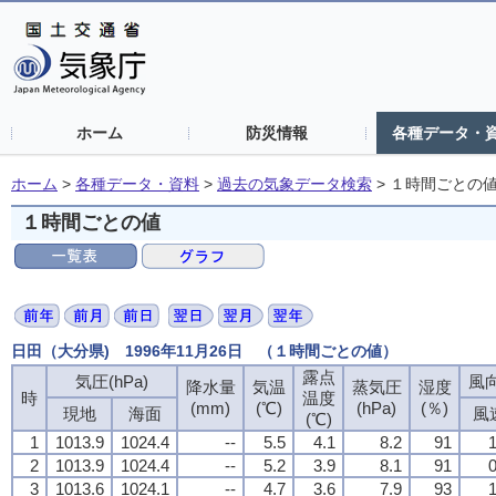
ホーム
防災情報
各種データ・
ホーム
>
各種データ・資料
>
過去の気象データ検索
>
１時間ごとの
１時間ごとの値
日田（大分県) 1996年11月26日 （１時間ごとの値）
露点
気圧(hPa)
風向
降水量
気温
蒸気圧
湿度
時
温度
(mm)
(℃)
(hPa)
(％)
現地
海面
風
(℃)
1
1013.9
1024.4
--
5.5
4.1
8.2
91
1
2
1013.9
1024.4
--
5.2
3.9
8.1
91
0
3
1013.6
1024.1
--
4.7
3.6
7.9
93
1