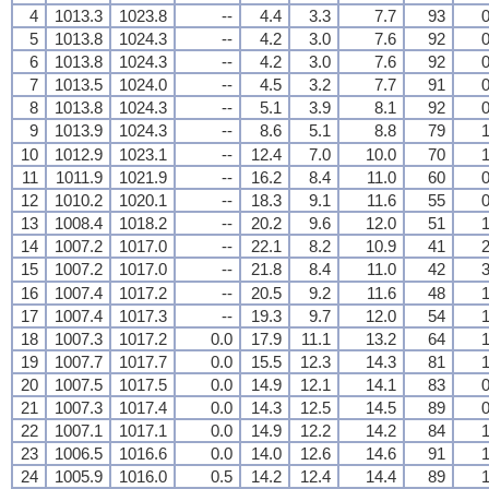
4
1013.3
1023.8
--
4.4
3.3
7.7
93
0
5
1013.8
1024.3
--
4.2
3.0
7.6
92
0
6
1013.8
1024.3
--
4.2
3.0
7.6
92
0
7
1013.5
1024.0
--
4.5
3.2
7.7
91
0
8
1013.8
1024.3
--
5.1
3.9
8.1
92
0
9
1013.9
1024.3
--
8.6
5.1
8.8
79
1
10
1012.9
1023.1
--
12.4
7.0
10.0
70
1
11
1011.9
1021.9
--
16.2
8.4
11.0
60
0
12
1010.2
1020.1
--
18.3
9.1
11.6
55
0
13
1008.4
1018.2
--
20.2
9.6
12.0
51
1
14
1007.2
1017.0
--
22.1
8.2
10.9
41
2
15
1007.2
1017.0
--
21.8
8.4
11.0
42
3
16
1007.4
1017.2
--
20.5
9.2
11.6
48
1
17
1007.4
1017.3
--
19.3
9.7
12.0
54
1
18
1007.3
1017.2
0.0
17.9
11.1
13.2
64
1
19
1007.7
1017.7
0.0
15.5
12.3
14.3
81
1
20
1007.5
1017.5
0.0
14.9
12.1
14.1
83
0
21
1007.3
1017.4
0.0
14.3
12.5
14.5
89
0
22
1007.1
1017.1
0.0
14.9
12.2
14.2
84
1
23
1006.5
1016.6
0.0
14.0
12.6
14.6
91
1
24
1005.9
1016.0
0.5
14.2
12.4
14.4
89
1