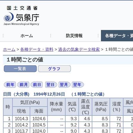
ホーム
防災情報
各種データ・
ホーム
>
各種データ・資料
>
過去の気象データ検索
>
１時間ごとの
１時間ごとの値
日田（大分県) 1994年12月26日 （１時間ごとの値）
露点
気圧(hPa)
風向
降水量
気温
蒸気圧
湿度
時
温度
(mm)
(℃)
(hPa)
(％)
現地
海面
風
(℃)
1
1014.3
1024.6
--
9.3
4.6
8.5
72
1
2
1014.2
1024.5
--
9.2
4.3
8.3
71
0
3
1013.7
1024.0
--
9.0
4.3
8.3
72
1