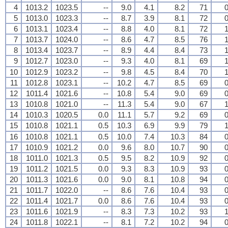
4
1013.2
1023.5
--
9.0
4.1
8.2
71
0
5
1013.0
1023.3
--
8.7
3.9
8.1
72
0
6
1013.1
1023.4
--
8.8
4.0
8.1
72
1
7
1013.7
1024.0
--
8.6
4.7
8.5
76
1
8
1013.4
1023.7
--
8.9
4.4
8.4
73
1
9
1012.7
1023.0
--
9.3
4.0
8.1
69
1
10
1012.9
1023.2
--
9.8
4.5
8.4
70
1
11
1012.8
1023.1
--
10.2
4.7
8.5
69
0
12
1011.4
1021.6
--
10.8
5.4
9.0
69
0
13
1010.8
1021.0
--
11.3
5.4
9.0
67
1
14
1010.3
1020.5
0.0
11.1
5.7
9.2
69
0
15
1010.8
1021.1
0.5
10.3
6.9
9.9
79
1
16
1010.8
1021.1
0.5
10.0
7.4
10.3
84
0
17
1010.9
1021.2
0.0
9.6
8.0
10.7
90
0
18
1011.0
1021.3
0.5
9.5
8.2
10.9
92
0
19
1011.2
1021.5
0.0
9.3
8.3
10.9
93
0
20
1011.3
1021.6
0.0
9.0
8.1
10.8
94
0
21
1011.7
1022.0
--
8.6
7.6
10.4
93
0
22
1011.4
1021.7
0.0
8.6
7.6
10.4
93
0
23
1011.6
1021.9
--
8.3
7.3
10.2
93
1
24
1011.8
1022.1
--
8.1
7.2
10.2
94
0