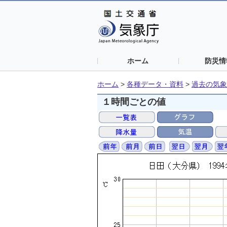
ホーム
防災情
ホーム
>
各種データ・資料
>
過去の気象
１時間ごとの値