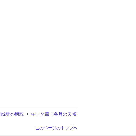
測統計の解説
年・季節・各月の天候
このページのトップへ