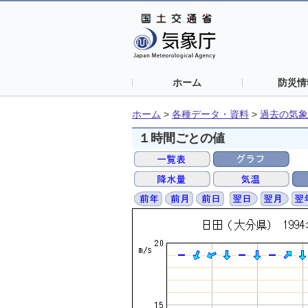
ホーム
防災情
ホーム
>
各種データ・資料
>
過去の気象
１時間ごとの値