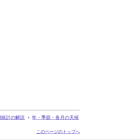
測統計の解説
年・季節・各月の天候
このページのトップへ