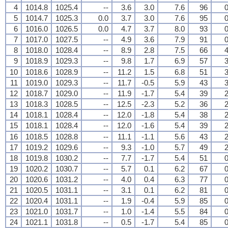
4
1014.8
1025.4
--
3.6
3.0
7.6
96
0
5
1014.7
1025.3
0.0
3.7
3.0
7.6
95
0
6
1016.0
1026.5
0.0
4.7
3.7
8.0
93
0
7
1017.0
1027.5
--
4.9
3.6
7.9
91
0
8
1018.0
1028.4
--
8.9
2.8
7.5
66
4
9
1018.9
1029.3
--
9.8
1.7
6.9
57
3
10
1018.6
1028.9
--
11.2
1.5
6.8
51
3
11
1019.0
1029.3
--
11.7
-0.5
5.9
43
3
12
1018.7
1029.0
--
11.9
-1.7
5.4
39
2
13
1018.3
1028.5
--
12.5
-2.3
5.2
36
2
14
1018.1
1028.4
--
12.0
-1.8
5.4
38
2
15
1018.1
1028.4
--
12.0
-1.6
5.4
39
2
16
1018.5
1028.8
--
11.1
-1.1
5.6
43
2
17
1019.2
1029.6
--
9.3
-1.0
5.7
49
2
18
1019.8
1030.2
--
7.7
-1.7
5.4
51
0
19
1020.2
1030.7
--
5.7
0.1
6.2
67
0
20
1020.6
1031.2
--
4.0
0.4
6.3
77
0
21
1020.5
1031.1
--
3.1
0.1
6.2
81
0
22
1020.4
1031.1
--
1.9
-0.4
5.9
85
0
23
1021.0
1031.7
--
1.0
-1.4
5.5
84
0
24
1021.1
1031.8
--
0.5
-1.7
5.4
85
0