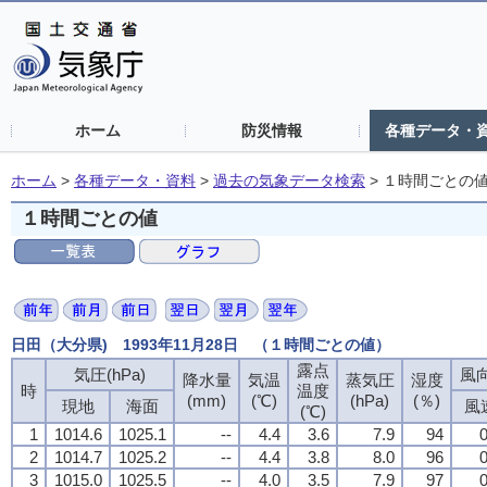
ホーム
防災情報
各種データ・
ホーム
>
各種データ・資料
>
過去の気象データ検索
>
１時間ごとの
１時間ごとの値
日田（大分県) 1993年11月28日 （１時間ごとの値）
露点
気圧(hPa)
風向
降水量
気温
蒸気圧
湿度
時
温度
(mm)
(℃)
(hPa)
(％)
現地
海面
風
(℃)
1
1014.6
1025.1
--
4.4
3.6
7.9
94
0
2
1014.7
1025.2
--
4.4
3.8
8.0
96
0
3
1015.0
1025.5
--
4.0
3.5
7.9
97
0